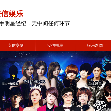
安信娱乐
手明星经纪，无中间任何环节
安信案例
安信明星
娱乐新闻